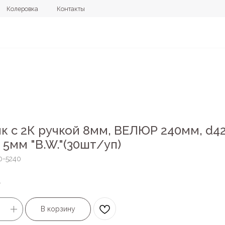
овка
Контакты
+7 (4112) 44
к с 2К ручкой 8мм, ВЕЛЮР 240мм, d4
 5мм "B.W."(30шт/уп)
0-5240
.
В корзину