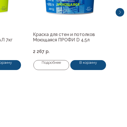
Краска для стен и потолков
PRA
Л 7кг
Моющаяся ПРОФИ D 4,5л
пом
2 267
р.
890
корзину
Подробнее
В корзину
+7 (4112) 44‒73‒51
Адрес магазина:
г.Якутск, ул. Космонавтов 23
Время работы: