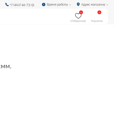
Время работы
Адрес магазина
‒73‒51
0
0
Избранное
Корзина
2мм,