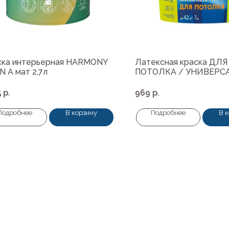
ска интерьерная HARMONY
Латексная краска ДЛЯ
N A мат 2,7л
ПОТОЛКА / УНИВЕРСА
5
р.
969
р.
Подробнее
В корзину
Подробнее
В 
Навигация
ные материалы
О нас
редварительной подготовки
Колеровка
покрытия и комплектующие
Система лояльности
Доставка и оплата
ты
Возврат товаров
пена, герметики, клей