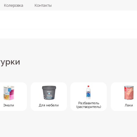
овка
Контакты
+7 (4112) 44
и
Разбавитель
Для мебели
Лаки
Кол
(растворитель)