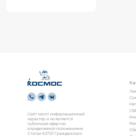
Каталог
Лакокрасоч
Средства п
Напольные 
СВП
Сайт носит информационный
Инструмен
характер и не является
Монтажная 
публичной офертой,
определяемой положениями
Обои и пан
Статьи 437(2) Гражданского
Сухие смес
кодекса РФ
Лепной дек