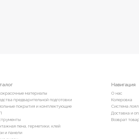
Навигация
ные материалы
О нас
редварительной подготовки
Колеровка
покрытия и комплектующие
Система лояльности
Доставка и оплата
ты
Возврат товаров
пена, герметики, клей
ели
и
ор