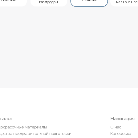
Навигация
ные материалы
О нас
редварительной подготовки
Колеровка
покрытия и комплектующие
Система лояльности
Доставка и оплата
ты
Возврат товаров
пена, герметики, клей
ели