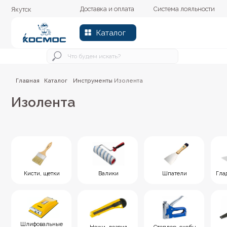
Доставка и оплата
Система лояльности
Колер
Якутск
Каталог
Главная
Каталог
Инструменты
Изолента
/
/
/
Изолента
Кисти, щетки
Валики
Шпатели
Гладилки. ке
Шлифовальные
Ножи, лезвия
Степлер, скобы
Ножовки
инструменты