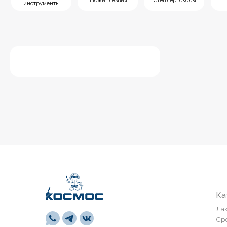
Каталог
Лакокрасоч
Средства п
Напольные 
СВП
Сайт носит информационный
Инструмен
характер и не является
Монтажная 
публичной офертой,
определяемой положениями
Обои и пан
Статьи 437(2) Гражданского