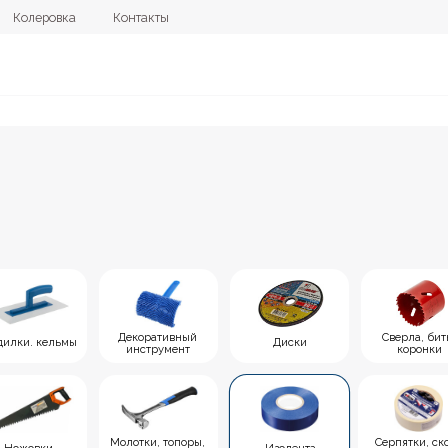
овка
Контакты
+7 (4112) 44
Декоративный
Сверла, биты,
Угольники,
льмы
Диски
инструмент
коронки
уро
Молотки, топоры,
Серпятки, скотч,
Изолента
Средства
гвоздодеры
малярная лента