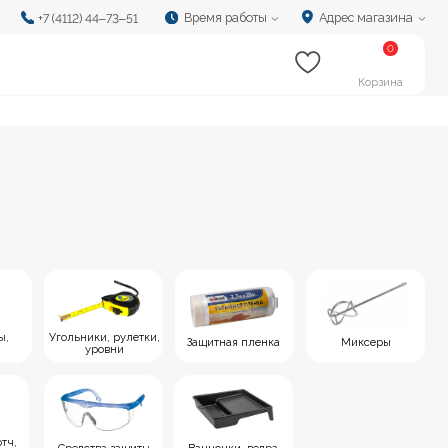
Время работы
Адрес магазина
‒73‒51
0
Корзина
 рулетки,
Защитная пленка
Миксеры
вни
 защиты
Ванночки, ведра