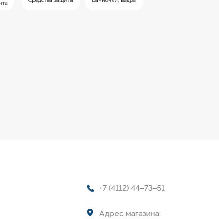
+7 (4112) 44‒73‒51
Адрес магазина:
г.Якутск, ул. Космонавтов 23
Время работы:
пн-пт: с 9:00 до 19:00
сб: с 10:00 до 19:00