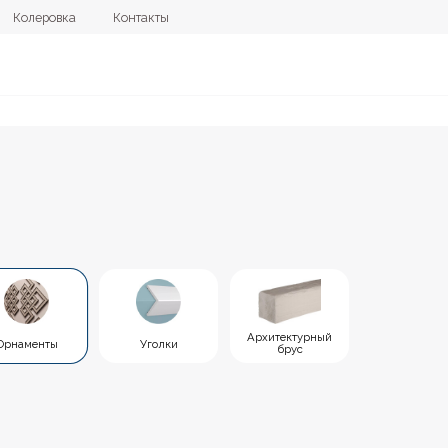
овка
Контакты
+7 (4112) 44
Архитектурный
ы
Уголки
брус