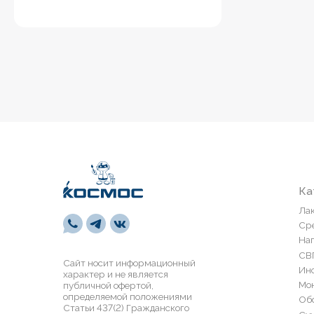
Каталог
Лакокрасоч
Средства п
Напольные 
СВП
Сайт носит информационный
Инструмен
характер и не является
Монтажная 
публичной офертой,
определяемой положениями
Обои и пан
Статьи 437(2) Гражданского
Сухие смес
кодекса РФ
Лепной дек