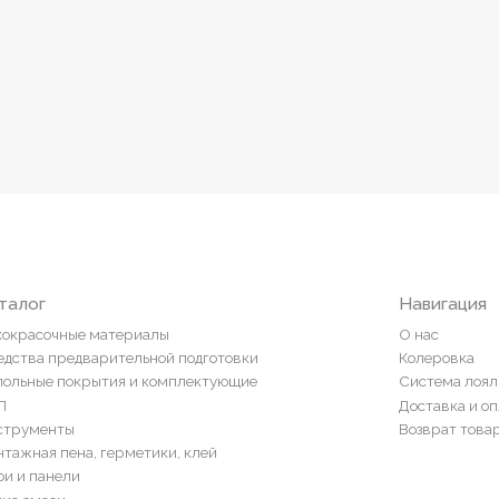
Навигация
ные материалы
О нас
редварительной подготовки
Колеровка
покрытия и комплектующие
Система лояльности
Доставка и оплата
ты
Возврат товаров
пена, герметики, клей
ели
и
ор