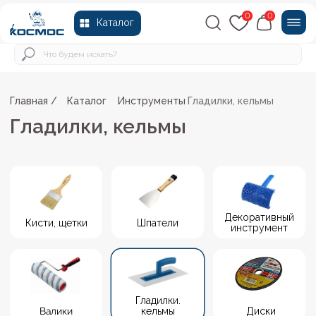
0
0
Каталог
Главная /
Каталог
Инструменты
Гладилки, кельмы
/
/
Гладилки, кельмы
Декоративный
Кисти, щетки
Шпатели
инструмент
Гладилки.
Валики
кельмы
Диски
Сверла, биты,
Шлифовальные
Степлер, скобы
коронки
инструменты