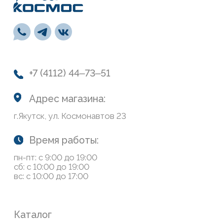
СВП
Инструменты
Монтажная пена, герметики, клей
Обои и панели
Сухие смеси
Лепной декор
Навигация
О нас
Колеровка
Система лояльности
Доставка и оплата
Возврат товаров
Обратная связь
Сайт носит информационный характер и не является
публичной офертой, определяемой положениями Статьи
437(2) Гражданского кодекса РФ
Политика конфиденциальности
ООО «Современный дом», ОГРН 1111435007265.