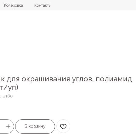
овка
Контакты
+7 (4112) 44
к для окрашивания углов, полиамид
т/уп)
0-2160
В корзину