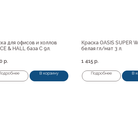
ка для офисов и холлов
Краска OASIS SUPER 
CE & HALL база С 9л.
белая гл/мат 3 л.
0
р.
1 415
р.
Подробнее
В корзину
Подробнее
В 
Навигация
ные материалы
О нас
редварительной подготовки
Колеровка
покрытия и комплектующие
Система лояльности
Доставка и оплата
ты
Возврат товаров