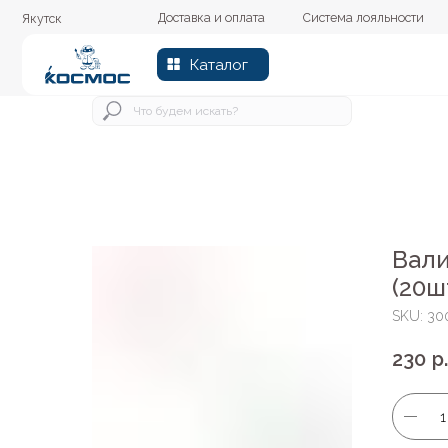
Доставка и оплата
Система лояльности
Колер
Якутск
Каталог
Вали
(20ш
SKU:
30
230
р.