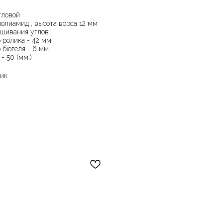
гловой
полиамид , высота ворса 12 мм
ашивания углов
 ролика - 42 мм
 бюгеля - 6 мм
- 50 (мм.)
лик