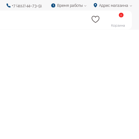
Время работы
Адрес магазина
‒73‒51
0
Корзина