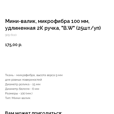
Мини-валик, микрофибра 100 мм,
удлиненная 2К ручка, "В.W" (25шт/уп)
909-6110
175,00
р.
В корзину
Ткань - микрофибра, высота ворса 9 мм
для ровных поверхностей
Диаметр ролика - 15 мм
Диаметр бюгеля - 6 мм
Размеры - 100 (мм.)
Тип: Мини-валик
+7 (4112) 44‒73‒51
Адрес магазина:
Вам может пригодиться: