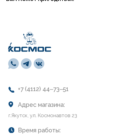
г.Якутск, ул. Космонавтов 23
Время работы:
пн-пт: с 9:00 до 19:00
сб: с 10:00 до 19:00
вс: с 10:00 до 17:00
Каталог
Лакокрасочные материалы
Средства предварительной подготовки
Напольные покрытия и комплектующие
СВП
Инструменты
Монтажная пена, герметики, клей
Обои и панели
Сухие смеси
Лепной декор
Навигация
О нас
Колеровка