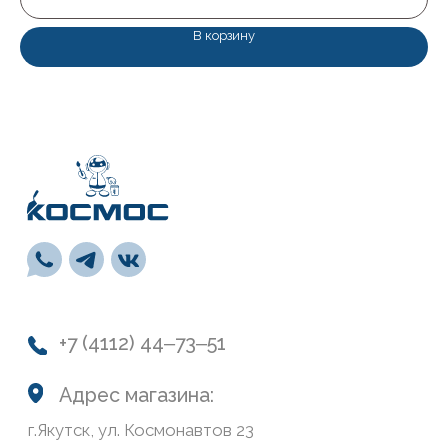
вс: с 10:00 до 17:00
В корзину
Каталог
Лакокрасочные материалы
Средства предварительной подготовки
Напольные покрытия и комплектующие
СВП
Инструменты
Монтажная пена, герметики, клей
Обои и панели
Сухие смеси
Лепной декор
Навигация
О нас
Колеровка
Система лояльности
Доставка и оплата
Возврат товаров