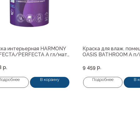
ска интерьерная HARMONY
Краска для влаж. пом
FECTA/PERFECTA A гл/мат
OASIS BATHROOM A п/
8
р.
9 459
р.
Подробнее
В корзину
Подробнее
В 
Навигация
ные материалы
О нас
редварительной подготовки
Колеровка
покрытия и комплектующие
Система лояльности
Доставка и оплата