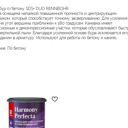
бур п/бетону SDS+ DUO RENNBOHR
а оснащена напайкой повышенной прочности и центрирующим
ником, который способствует точному засверливанию. Для усиления
ия угол вершины приближен к 180 градусам. Канавка имеет
сионные и декомпрессионные участки, которые обусловливают быс
верлильной пыли. Благодаря усиленной основе бура исключается его
адании в арматуру. Используют для работы по бетону и камню.
ние: По бетону