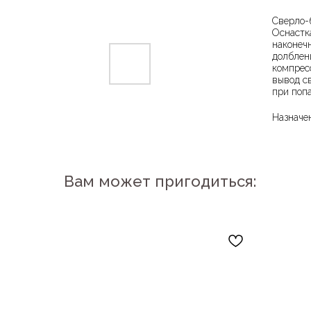
Сверло-
Оснастк
наконеч
долблен
компрес
вывод с
при поп
Назначе
Вам может пригодиться: