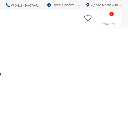
Время работы
Адрес магазина
‒73‒51
0
Корзина
O