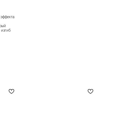
 эффекта
трый
 изгиб