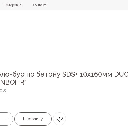
овка
Контакты
+7 (4112) 44
ло-бур по бетону SDS+ 10х160мм DU
NNBOHR"
1016
В корзину