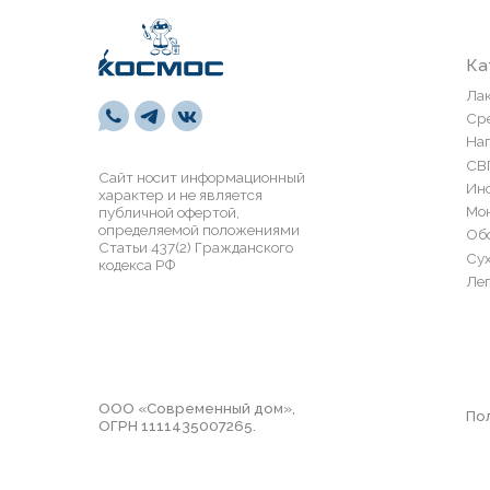
Сайт носит информационный
Инструмен
характер и не является
Монтажная 
публичной офертой,
определяемой положениями
Обои и пан
Статьи 437(2) Гражданского
Сухие смес
кодекса РФ
Лепной дек
ООО «Современный дом»,
Политика 
ОГРН 1111435007265.