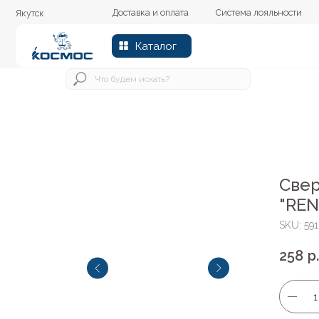
Доставка и оплата
Система лояльности
Колер
Якутск
Каталог
Свер
"RE
SKU:
59
258
р.