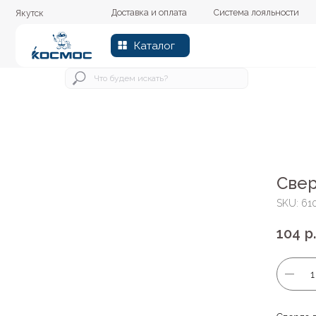
Доставка и оплата
Система лояльности
Колер
Якутск
Каталог
Свер
SKU:
61
104
р.