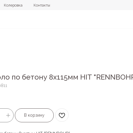
овка
Контакты
+7 (4112) 44
ло по бетону 8х115мм HIT "RENNBOH
0811
В корзину