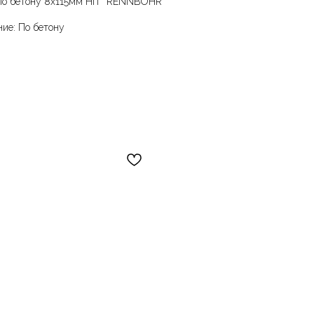
по бетону 8х115мм HIT "RENNBOHR"
ние: По бетону