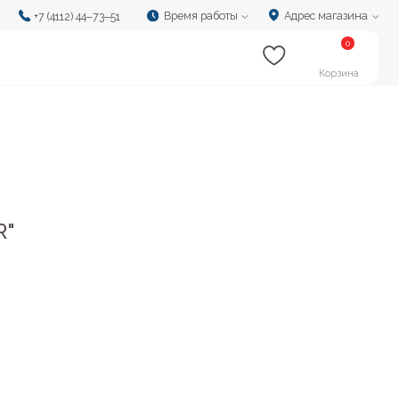
Время работы
Адрес магазина
‒73‒51
0
Корзина
R"