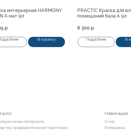
ска интерьерная HARMONY
PRACTIC Краска для в
N A мат 9л
помещений база А 9л
65
р.
6 300
р.
Подробнее
В корзину
Подробнее
В 
Навигация
ные материалы
О нас
редварительной подготовки
Колеровка
покрытия и комплектующие
Система лояльности
Доставка и оплата
ты
Возврат товаров
пена, герметики, клей
ели
и
ор