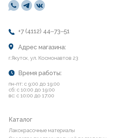
О нас
Колеровка
Система лояльности
Доставка и оплата
Возврат товаров
Обратная связь
Сайт носит информационный характер и не является
публичной офертой, определяемой положениями Статьи
437(2) Гражданского кодекса РФ
Политика конфиденциальности
ООО «Современный дом», ОГРН 1111435007265.
Разработка сайта