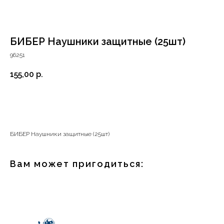
БИБЕР Наушники защитные (25шт)
96251
155,00
р.
В корзину
БИБЕР Наушники защитные (25шт)
+7 (4112) 44‒73‒51
Вам может пригодиться:
Адрес магазина:
г.Якутск, ул. Космонавтов 23
Время работы:
пн-пт: с 9:00 до 19:00