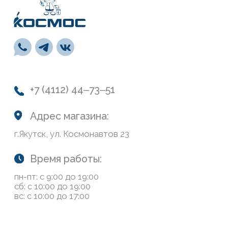
сб: с 10:00 до 19:00
вс: с 10:00 до 17:00
Каталог
Лакокрасочные материалы
Средства предварительной подготовки
Напольные покрытия и комплектующие
СВП
Инструменты
Монтажная пена, герметики, клей
Обои и панели
Сухие смеси
Лепной декор
Навигация
О нас
Колеровка
Система лояльности
Доставка и оплата
Возврат товаров