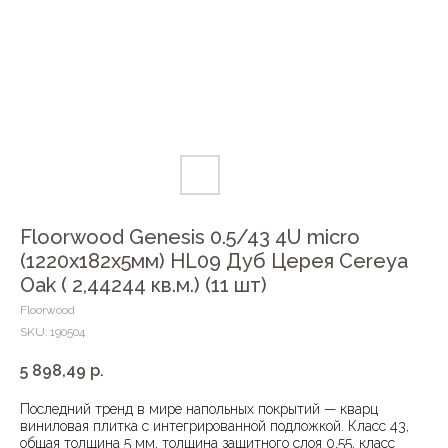
Floorwood Genesis 0.5/43 4U micro
(1220х182х5мм) HL09 Дуб Церея Cereyа
Oak ( 2,44244 кв.м.) (11 шт)
Floorwood
SKU:
190504
5 898,49
р.
Последний тренд в мире напольных покрытий — кварц
виниловая плитка с интегрированной подложкой. Класс 43,
общая толщина 5 мм, толщина защитного слоя 0,55, класс