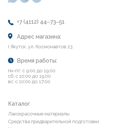
О нас
Колеровка
Система лояльности
Доставка и оплата
Возврат товаров
Обратная связь
Сайт носит информационный характер и не является
публичной офертой, определяемой положениями Статьи
437(2) Гражданского кодекса РФ
Политика конфиденциальности
ООО «Современный дом», ОГРН 1111435007265.
Разработка сайта