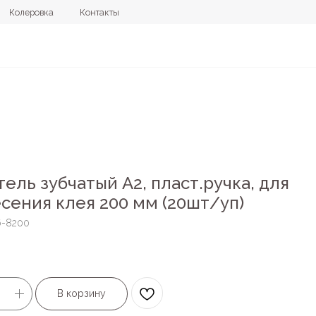
овка
Контакты
+7 (4112) 44
ель зубчатый А2, пласт.ручка, для
сения клея 200 мм (20шт/уп)
6-8200
В корзину