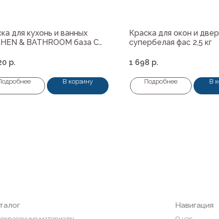
ка для кухонь и ванных
Краска для окон и две
CHEN & BATHROOM база С
супербелая фас 2,5 кг
20
р.
1 698
р.
Подробнее
В корзину
Подробнее
В 
Навигация
ные материалы
О нас
редварительной подготовки
Колеровка
покрытия и комплектующие
Система лояльности
Доставка и оплата
ты
Возврат товаров
пена, герметики, клей
ели
и