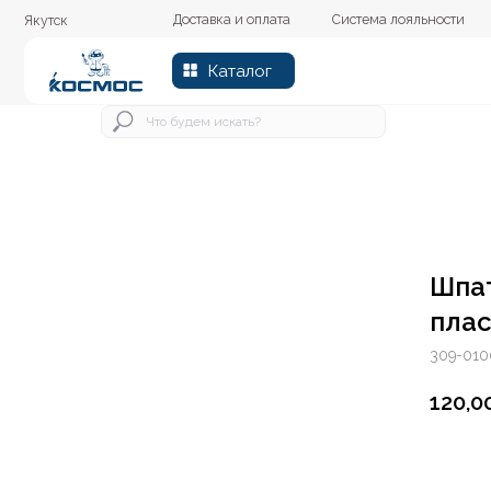
Доставка и оплата
Система лояльности
Колер
Якутск
Каталог
Шпат
плас
309-010
120,0
В к