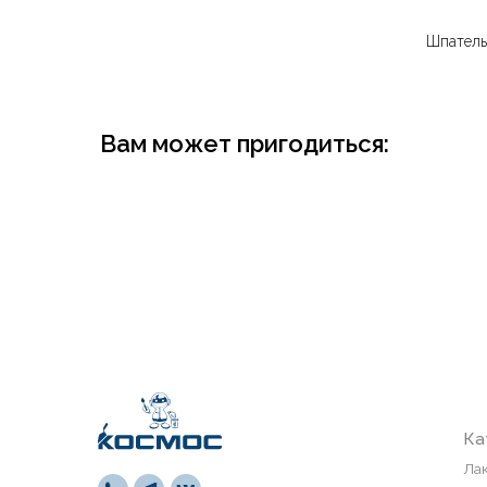
Шпатель
Вам может пригодиться:
Каталог
Лакокрасоч
Средства п
Напольные 
СВП
Сайт носит информационный
Инструмен
характер и не является
Монтажная 
публичной офертой,
определяемой положениями