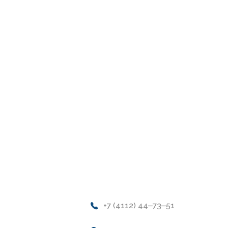
+7 (4112) 44‒73‒51
Адрес магазина:
г.Якутск, ул. Космонавтов 23
Время работы: