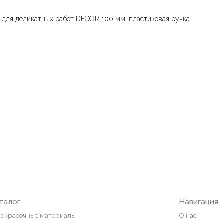
 для деликатных работ DECOR 100 мм, пластиковая ручка
Навигация
ные материалы
О нас
редварительной подготовки
Колеровка
покрытия и комплектующие
Система лояльности
Доставка и оплата
ты
Возврат товаров
пена, герметики, клей