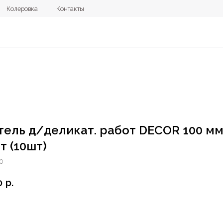
овка
Контакты
+7 (4112) 44
ель д/деликат. работ DECOR 100 м
т (10шт)
0
0
р.
орзину