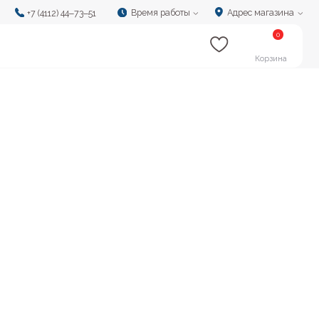
Время работы
Адрес магазина
‒73‒51
0
Корзина
м