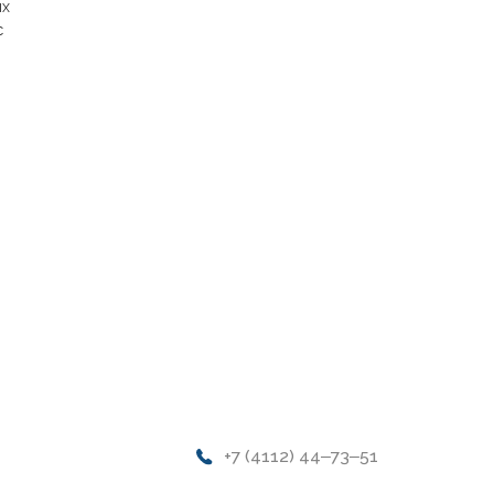
ых
с
+7 (4112) 44‒73‒51
Адрес магазина:
г.Якутск, ул. Космонавтов 23
Время работы: