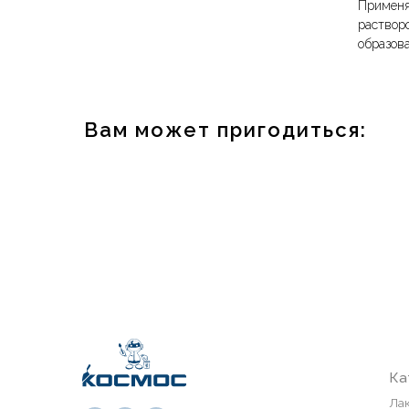
Применя
раствор
образов
Вам может пригодиться:
Каталог
Лакокрасоч
Средства п
Напольные 
СВП
Сайт носит информационный
Инструмен
характер и не является
Монтажная 
публичной офертой,