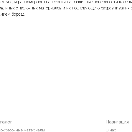
ется для равномерного нанесения на различные поверхности клеев
ов, иных отделочных материалов и их последующего разравнивания 
анием борозд.
Навигация
ные материалы
О нас
редварительной подготовки
Колеровка
покрытия и комплектующие
Система лояльности
Доставка и оплата
ты
Возврат товаров
пена, герметики, клей