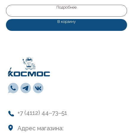
пн-пт: с 9:00 до 19:00
сб: с 10:00 до 19:00
Подробнее
вс: с 10:00 до 17:00
В корзину
Каталог
Лакокрасочные материалы
Средства предварительной подготовки
Напольные покрытия и комплектующие
СВП
Инструменты
Монтажная пена, герметики, клей
Обои и панели
Сухие смеси
Лепной декор
Навигация
О нас
Колеровка
Система лояльности
Доставка и оплата
Возврат товаров