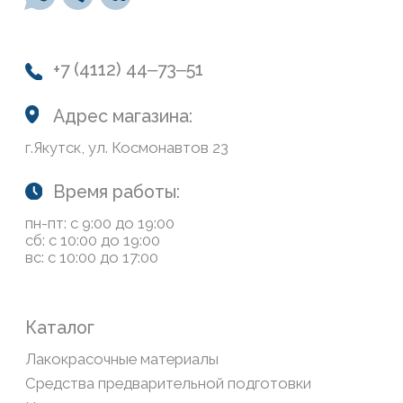
О нас
Колеровка
Система лояльности
Доставка и оплата
Возврат товаров
Обратная связь
Сайт носит информационный характер и не является
публичной офертой, определяемой положениями Статьи
437(2) Гражданского кодекса РФ
Политика конфиденциальности
ООО «Современный дом», ОГРН 1111435007265.
Разработка сайта