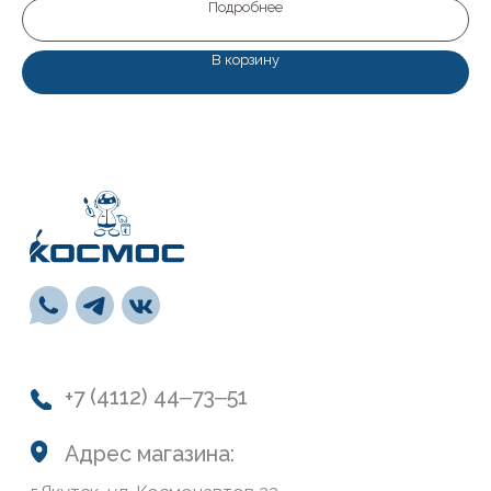
Подробнее
сб: с 10:00 до 19:00
вс: с 10:00 до 17:00
В корзину
Каталог
Лакокрасочные материалы
Средства предварительной подготовки
Напольные покрытия и комплектующие
СВП
Инструменты
Монтажная пена, герметики, клей
Обои и панели
Сухие смеси
Лепной декор
Навигация
О нас
Колеровка
Система лояльности
Доставка и оплата
Возврат товаров