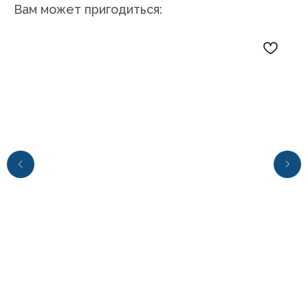
Вам может пригодиться:
+7 (4112) 44‒73‒51
Адрес магазина:
г.Якутск, ул. Космонавтов 23