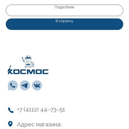
пн-пт: с 9:00 до 19:00
сб: с 10:00 до 19:00
Подробнее
вс: с 10:00 до 17:00
В корзину
Каталог
Лакокрасочные материалы
Средства предварительной подготовки
Напольные покрытия и комплектующие
СВП
Инструменты
Монтажная пена, герметики, клей
Обои и панели
Сухие смеси
Лепной декор
Навигация
О нас
Колеровка
Система лояльности
Доставка и оплата
Возврат товаров