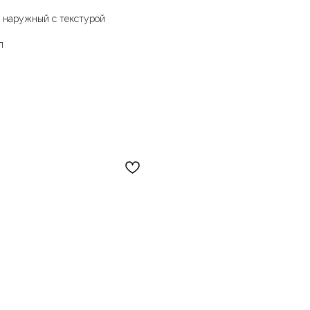
л наружный с текстурой
л