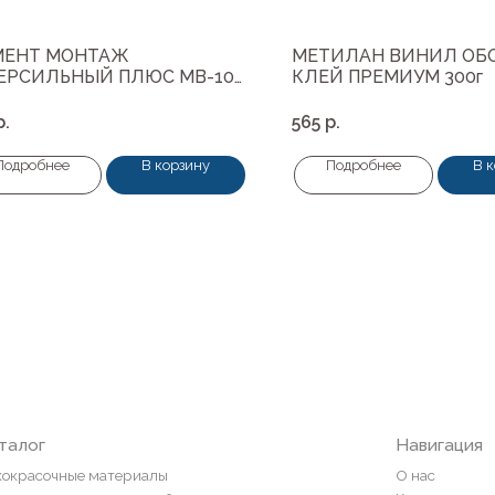
ЕНТ МОНТАЖ
МЕТИЛАН ВИНИЛ ОБ
ЕРСИЛЬНЫЙ ПЛЮС МВ-100
КЛЕЙ ПРЕМИУМ 300г
ие гвозди 400г
р.
565
р.
Подробнее
В корзину
Подробнее
В 
Навигация
ные материалы
О нас
редварительной подготовки
Колеровка
покрытия и комплектующие
Система лояльности
Доставка и оплата
ты
Возврат товаров
пена, герметики, клей
ели
и
ор