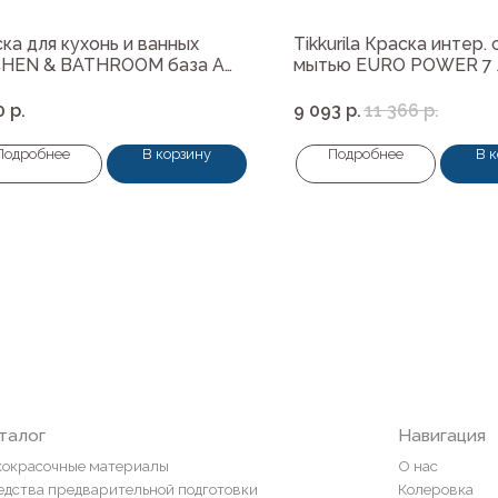
ка для кухонь и ванных
Tikkurila Краска интер. 
CHEN & BATHROOM база А
мытью EURO POWER 7 А
0
р.
9 093
р.
11 366
р.
Подробнее
В корзину
Подробнее
В 
Навигация
ные материалы
О нас
редварительной подготовки
Колеровка
покрытия и комплектующие
Система лояльности
Доставка и оплата
ты
Возврат товаров
пена, герметики, клей
ели
и
ор