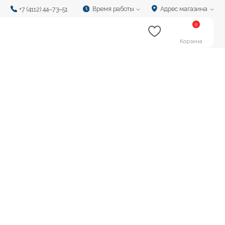
Время работы
Адрес магазина
‒73‒51
0
Корзина