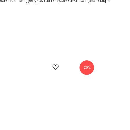
леновый тент для укрытия поверхностей. Толщина 6 мкрн.
-20%