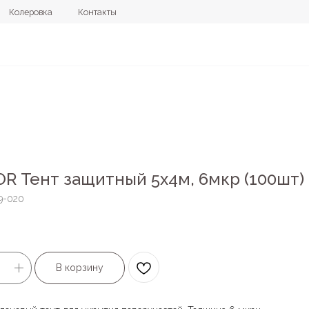
овка
Контакты
+7 (4112) 44
R Тент защитный 5х4м, 6мкр (100шт)
9-020
В корзину