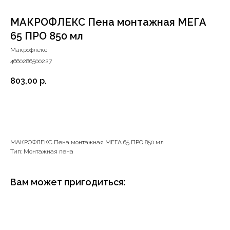
МАКРОФЛЕКС Пена монтажная МЕГА
65 ПРО 850 мл
Макрофлекс
4660286500227
803,00
р.
В корзину
МАКРОФЛЕКС Пена монтажная МЕГА 65 ПРО 850 мл
Тип: Монтажная пена
+7 (4112) 44‒73‒51
Вам может пригодиться:
Адрес магазина:
г.Якутск, ул. Космонавтов 23
Время работы: