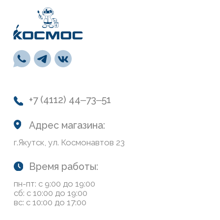
пн-пт: с 9:00 до 19:00
сб: с 10:00 до 19:00
вс: с 10:00 до 17:00
Каталог
Лакокрасочные материалы
Средства предварительной подготовки
Напольные покрытия и комплектующие
СВП
Инструменты
Монтажная пена, герметики, клей
Обои и панели
Сухие смеси
Лепной декор
Навигация
О нас
Колеровка
Система лояльности
Доставка и оплата
Возврат товаров