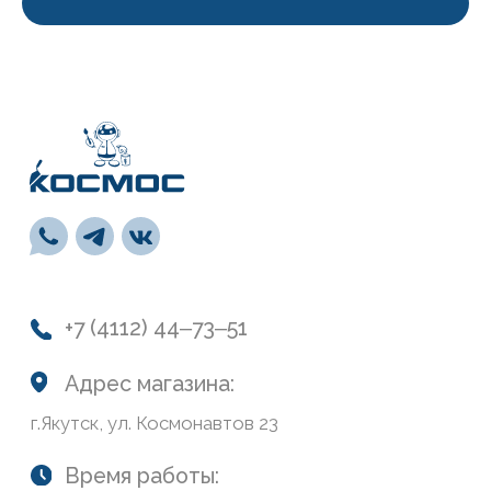
Инструменты
Монтажная пена, герметики, клей
Обои и панели
Сухие смеси
Лепной декор
Навигация
О нас
Колеровка
Система лояльности
Доставка и оплата
Возврат товаров
Обратная связь
Сайт носит информационный характер и не является
публичной офертой, определяемой положениями Статьи
437(2) Гражданского кодекса РФ
Политика конфиденциальности
ООО «Современный дом», ОГРН 1111435007265.
Разработка сайта