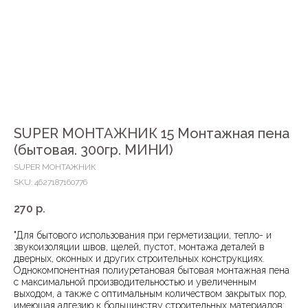
SUPER МОНТАЖНИК 15 Монтажная пена
(бытовая. 300гр. МИНИ)
SUPER МОНТАЖНИК
SKU:
4627187160776
270
р.
"Для бытового использования при герметизации, тепло- и
звукоизоляции швов, щелей, пустот, монтажа деталей в
дверных, оконных и других строительных конструкциях.
Однокомпонентная полиуретановая бытовая монтажная пена
с максимальной производительностью и увеличенным
выходом, а также с оптимальным количеством закрытых пор,
имеющая адгезию к большинству строительных материалов: