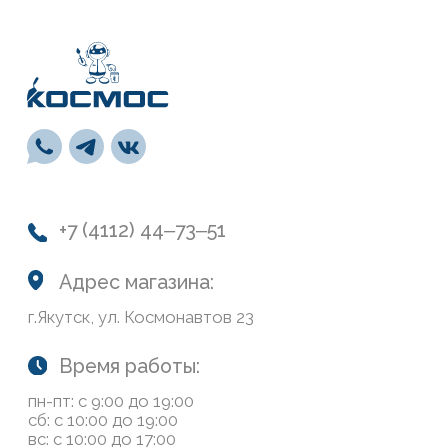
Сухие смеси
Лепной декор
Навигация
О нас
Колеровка
Система лояльности
Доставка и оплата
Возврат товаров
Обратная связь
Сайт носит информационный характер и не является
публичной офертой, определяемой положениями Статьи
437(2) Гражданского кодекса РФ
Политика конфиденциальности
ООО «Современный дом», ОГРН 1111435007265.
Разработка сайта