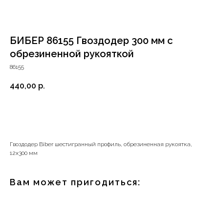
БИБЕР 86155 Гвоздодер 300 мм с
обрезиненной рукояткой
86155
440,00
р.
В корзину
Гвоздодер Biber шестигранный профиль, обрезиненная рукоятка,
12x300 мм
+7 (4112) 44‒73‒51
Вам может пригодиться:
Адрес магазина:
г.Якутск, ул. Космонавтов 23
Время работы: