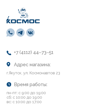
пн-пт: с 9:00 до 19:00
сб: с 10:00 до 19:00
вс: с 10:00 до 17:00
Каталог
Лакокрасочные материалы
Средства предварительной подготовки
Напольные покрытия и комплектующие
СВП
Инструменты
Монтажная пена, герметики, клей
Обои и панели
Сухие смеси
Лепной декор
Навигация
О нас
Колеровка
Система лояльности
Доставка и оплата
Возврат товаров