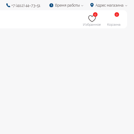
Время работы
Адрес магазина
‒73‒51
0
0
Избранное
Корзина