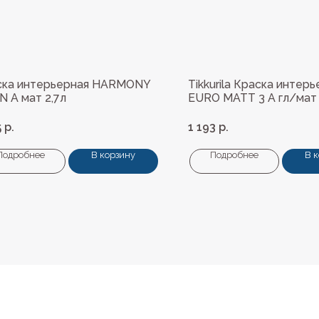
ска интерьерная HARMONY
Tikkurila Краска интер
N A мат 2,7л
EURO MATT 3 А гл/мат 
5
р.
1 193
р.
Подробнее
В корзину
Подробнее
В 
Навигация
ные материалы
О нас
редварительной подготовки
Колеровка
покрытия и комплектующие
Система лояльности
Доставка и оплата
ты
Возврат товаров
пена, герметики, клей