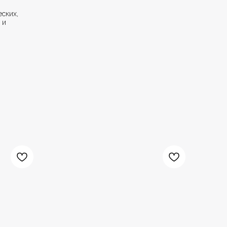
еских,
 и