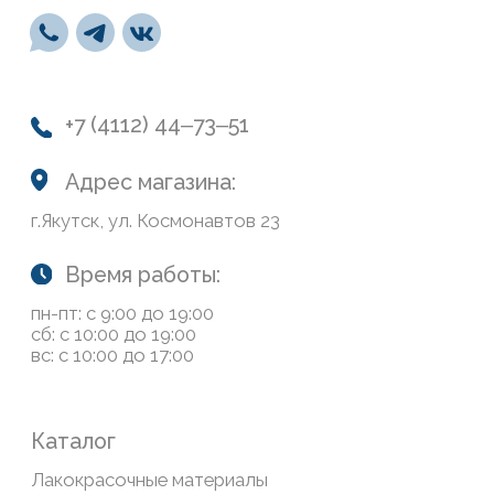
Навигация
О нас
Колеровка
Система лояльности
Доставка и оплата
Возврат товаров
Обратная связь
Сайт носит информационный характер и не является
публичной офертой, определяемой положениями Статьи
437(2) Гражданского кодекса РФ
Политика конфиденциальности
ООО «Современный дом», ОГРН 1111435007265.
Разработка сайта