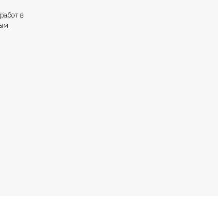
работ в
ым,
+7 (4112) 44‒73‒51
Адрес магазина: