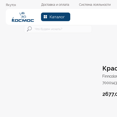
Доставка и оплата
Система лояльности
Колер
Якутск
Каталог
Крас
Finncolo
7000143
2677,
В к