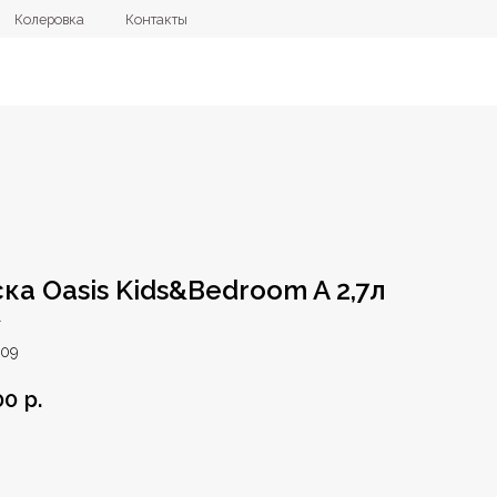
овка
Контакты
+7 (4112) 44
ка Oasis Kids&Bedroom A 2,7л
r
09
00
р.
орзину