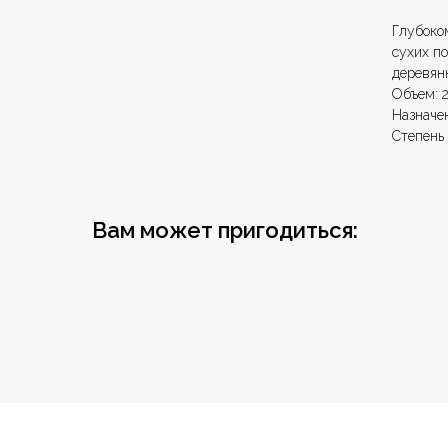
Глубоком
сухих п
деревян
Объем: 2
Назначе
Степень
Вам может пригодиться:
Каталог
Лакокрасоч
Средства п