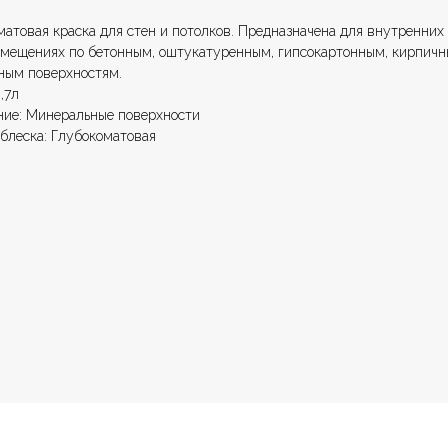
атовая краска для стен и потолков. Предназначена для внутренних 
омещениях по бетонным, оштукатуренным, гипсокартонным, кирпичн
ным поверхностям.
,7л
ние: Минеральные поверхности
 блеска: Глубокоматовая
Навигация
ные материалы
О нас
редварительной подготовки
Колеровка