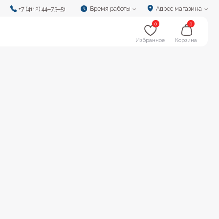
Время работы
Адрес магазина
‒73‒51
0
0
Избранное
Корзина