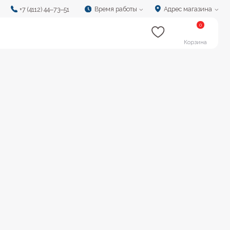
Время работы
Адрес магазина
‒73‒51
0
Корзина