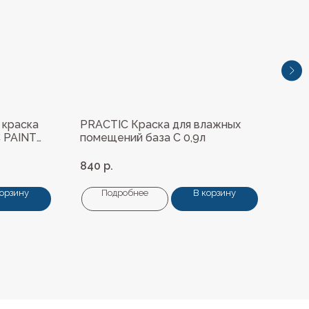
 краска
PRACTIC Краска для влажных
Tikk
 PAINT
помещений база С 0,9л
EUR
840
р.
11 2
корзину
Подробнее
В корзину
+7 (4112) 44‒73‒51
Адрес магазина: