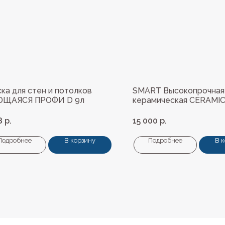
ка для стен и потолков
SMART Высокопрочная
ЩАЯСЯ ПРОФИ D 9л
керамическая CERAMIC
база А 9л.
8
р.
15 000
р.
Подробнее
В корзину
Подробнее
В 
Навигация
ные материалы
О нас
редварительной подготовки
Колеровка
покрытия и комплектующие
Система лояльности