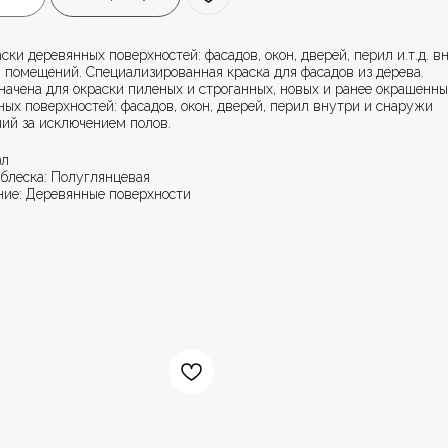
ски деревянных поверхностей: фасадов, окон, дверей, перил и.т.д. в
 помещений. Специализированная краска для фасадов из дерева.
начена для окраски пиленых и строганных, новых и ранее окрашенны
ых поверхностей: фасадов, окон, дверей, перил внутри и снаружи
ий за исключением полов.
9л
 блеска: Полуглянцевая
ние: Деревянные поверхности