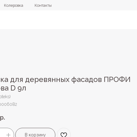
овка
Контакты
+7 (4112) 44
ка для деревянных фасадов ПРОФИ
ва D 9л
oteks)
0006082
р.
В корзину