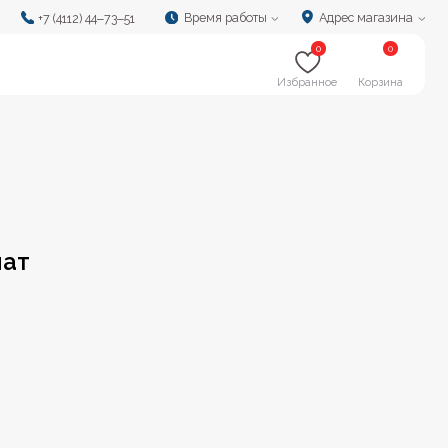
Время работы
Адрес магазина
‒73‒51
0
0
Избранное
Корзина
мат