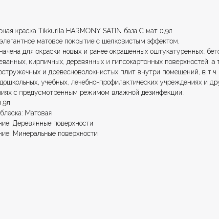
орзину
рная краска Tikkurila HARMONY SATIN база С мат 0,9л
 элегантное матовое покрытие с шелковистым эффектом.
начена для окраски новых и ранее окрашенных оштукатуренных, бет
еванных, кирпичных, деревянных и гипсокартонных поверхностей, а 
остружечных и древесноволокнистых плит внутри помещений, в т.ч.
 дошкольных, учебных, лечебно-профилактических учреждениях и др
иях с предусмотренным режимом влажной дезинфекции.
,9л
 блеска: Матовая
ние: Деревянные поверхности
ние: Минеральные поверхности