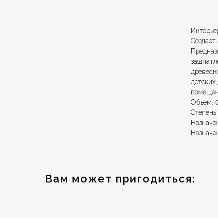
В к
Интерье
Создает
Предназ
зашпатл
древесн
детских
помещен
Объем: 0
Степень
Назначе
Назначе
Вам может пригодиться: