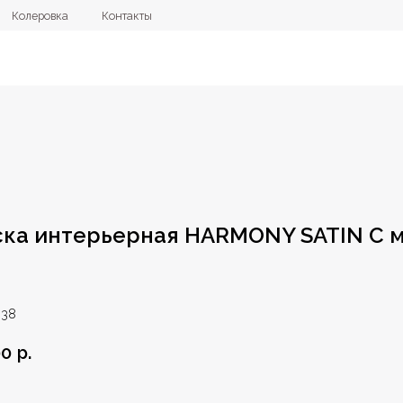
овка
Контакты
+7 (4112) 44
ска интерьерная HARMONY SATIN C 
038
00
р.