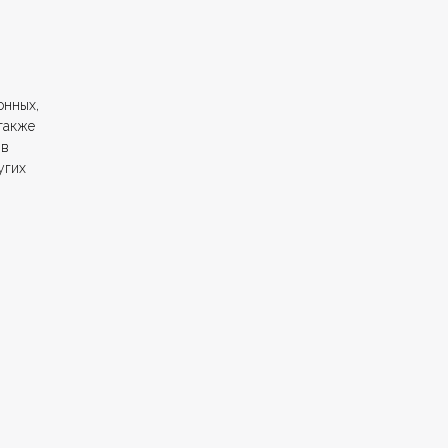
онных,
также
 в
угих