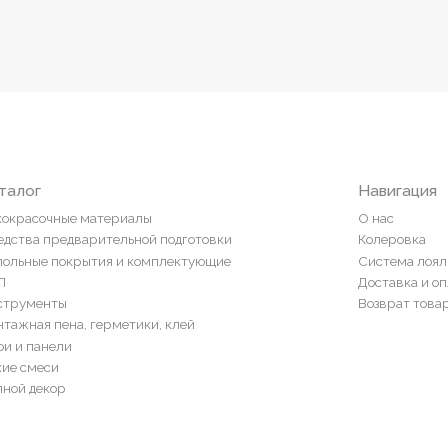
Навигация
ные материалы
О нас
редварительной подготовки
Колеровка
покрытия и комплектующие
Система лояльности
Доставка и оплата
ты
Возврат товаров
пена, герметики, клей
ели
и
ор
конфиденциальности
Обратная связь