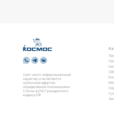
Каталог
Лакокрасоч
Средства п
Напольные 
СВП
Сайт носит информационный
Инструмен
характер и не является
Монтажная 
публичной офертой,
определяемой положениями
Обои и пан
Статьи 437(2) Гражданского
Сухие смес
кодекса РФ
Лепной дек
ООО «Современный дом»,
Политика 
ОГРН 1111435007265.