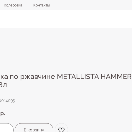
овка
Контакты
+7 (4112) 44
ка по ржавчине METALLISTA HAMMER
,8л
0014095
р.
В корзину