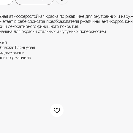
ьная атмосферостойкая краска по ржавчине для внутренних и нару
очетает в себе свойства преобразователя ржавчины, антикоррозионн
ки и декоративного финишного покрытия.
начена для окраски стальных и чугунных поверхностей
0,8л
блеска: Глянцевая
кидные эмали
аль по ржавчине