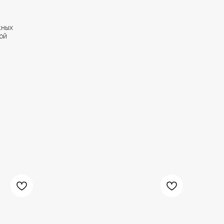
жных
ой