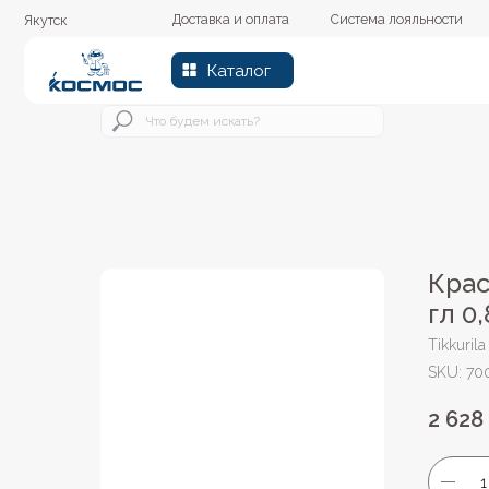
Доставка и оплата
Система лояльности
Колер
Якутск
Каталог
Крас
гл 0
Tikkurila
SKU:
70
2 628