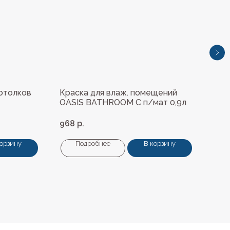
потолков
Краска для влаж. помещений
Tik
OASIS BATHROOM C п/мат 0,9л
Acry
968
р.
4 4
корзину
Подробнее
В корзину
+7 (4112) 44‒73‒51
Адрес магазина: