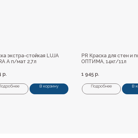
ка экстра-стойкая LUJA
PR Краска для стен и 
A A п/мат 2,7л
ОПТИМА, 14кг/11л
4
р.
1 945
р.
Подробнее
В корзину
Подробнее
В 
Навигация
ные материалы
О нас
редварительной подготовки
Колеровка
покрытия и комплектующие
Система лояльности