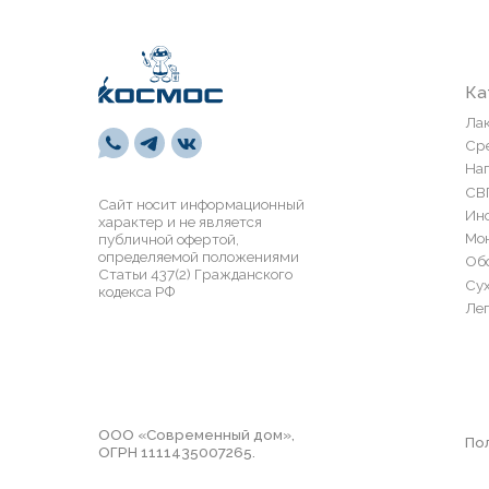
СВП
Сайт носит информационный
Инструмен
характер и не является
Монтажная 
публичной офертой,
определяемой положениями
Обои и пан
Статьи 437(2) Гражданского
Сухие смес
кодекса РФ
Лепной дек
ООО «Современный дом»,
Политика 
ОГРН 1111435007265.