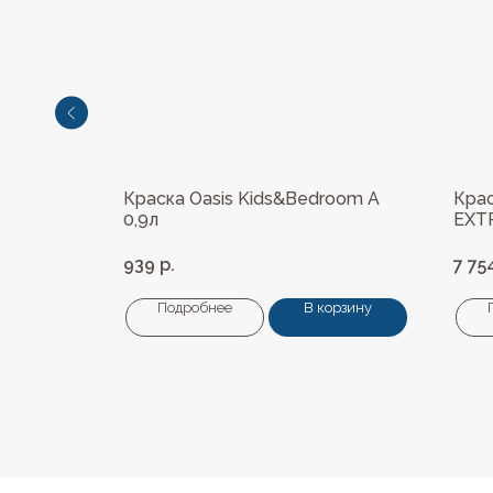
лажных
Краска Oasis Kids&Bedroom A
Крас
0,9л
EXTR
939
р.
7 75
орзину
Подробнее
В корзину
Каталог
Лакокрасоч
Средства п
Напольные 