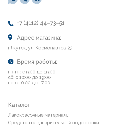
О нас
Колеровка
Система лояльности
Доставка и оплата
Возврат товаров
Обратная связь
Сайт носит информационный характер и не является
публичной офертой, определяемой положениями Статьи
437(2) Гражданского кодекса РФ
Политика конфиденциальности
ООО «Современный дом», ОГРН 1111435007265.
Разработка сайта