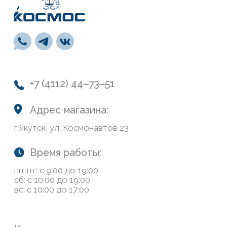
Навигация
О нас
Колеровка
Система лояльности
Доставка и оплата
Возврат товаров
Обратная связь
Сайт носит информационный характер и не является
публичной офертой, определяемой положениями Статьи
437(2) Гражданского кодекса РФ
Политика конфиденциальности
ООО «Современный дом», ОГРН 1111435007265.
Разработка сайта