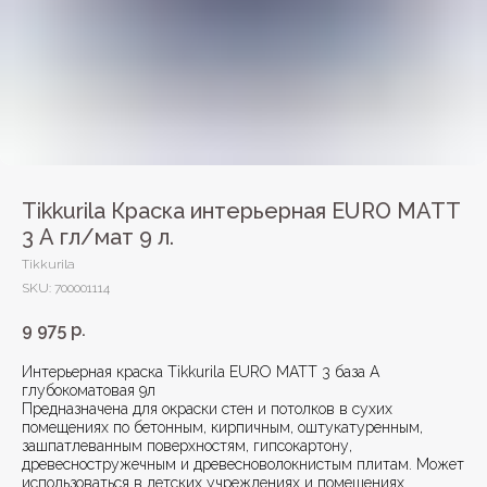
Tikkurila Краска интерьерная EURO MATT
3 А гл/мат 9 л.
Tikkurila
SKU:
700001114
9 975
р.
Интерьерная краска Tikkurila EURO MATT 3 база A
глубокоматовая 9л
Предназначена для окраски стен и потолков в сухих
помещениях по бетонным, кирпичным, оштукатуренным,
зашпатлеванным поверхностям, гипсокартону,
древесностружечным и древесноволокнистым плитам. Может
использоваться в детских учреждениях и помещениях