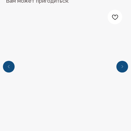
Вам может пригодиться:
+7 (4112) 44‒73‒51
Адрес магазина:
г.Якутск, ул. Космонавтов 23