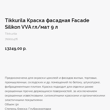
Tikkurila Краска фасадная Facade
Silikon VVA гл/мат 9 л
Tikkurila
700011476
13249,00
р.
В корзину
Предназначена для окраски цоколей и фасадов жилых, торговых,
промышленных, складских и др. помещений по бетону, штукатурке,
фиброцементным плитам. Краска подходит для отделки ранее
окрашенных прочно держащихся поверхностей, за исключением
окрашенных известковыми, силикатными красками и органическими
эластичными покрытиями.
Объем: 9л
Степень блеска: Глубокоматовая