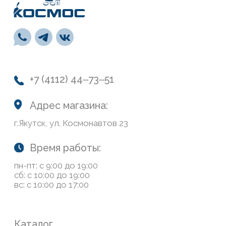
Навигация
О нас
Колеровка
Система лояльности
Доставка и оплата
Возврат товаров
Обратная связь
Сайт носит информационный характер и не является
публичной офертой, определяемой положениями Статьи
437(2) Гражданского кодекса РФ
Политика конфиденциальности
ООО «Современный дом», ОГРН 1111435007265.
Разработка сайта