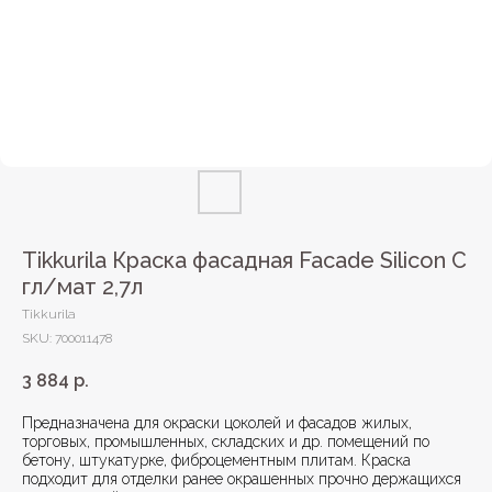
Tikkurila Краска фасадная Facade Silicon C
гл/мат 2,7л
Tikkurila
SKU:
700011478
3 884
р.
Предназначена для окраски цоколей и фасадов жилых,
торговых, промышленных, складских и др. помещений по
бетону, штукатурке, фиброцементным плитам. Краска
подходит для отделки ранее окрашенных прочно держащихся