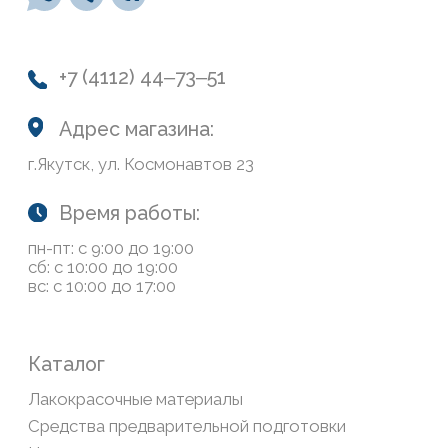
О нас
Колеровка
Система лояльности
Доставка и оплата
Возврат товаров
Обратная связь
Сайт носит информационный характер и не является
публичной офертой, определяемой положениями Статьи
437(2) Гражданского кодекса РФ
Политика конфиденциальности
ООО «Современный дом», ОГРН 1111435007265.
Разработка сайта