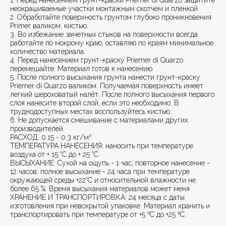
1. Перед нанесением грунт-краски Priemer di Quarzo защитите
неокрашиваемые участки монтажным скотчем и пленкой.
2. Обработайте поверхность грунтом глубоко проникновения
Primer валиком, кистью.
3. Во избежание заметных стыков на поверхности всегда
работайте по мокрому краю, оставляю по краям минимальное
количество материала.
4. Перед нанесением грунт-краску Priemer di Quarzo
перемешайте. Материал готов к нанесению.
5. После полного высыхания грунта нанести грунт-краску
Priemer di Quarzo валиком. Получаемая поверхность имеет
легкий шероховатый налёт. После полного высыхания первого
слоя нанесите второй слой, если это необходимо. В
труднодоступных местах воспользуйтесь кистью.
6. Не допускается смешивание с материалами других
производителей.
РАСХОД: 0.15 - 0.3 кг/м²
ТЕМПЕРАТУРА НАНЕСЕНИЯ: наносить при температуре
воздуха от + 15 °С до + 25 °С
ВЫСЫХАНИЕ: Сухой на ощупь - 1 час, повторное нанесение -
12 часов, полное высыхание - 24 часа при температуре
окружающей среды +22°С и относительной влажности не
более 65 %. Время высыхания материалов может меня
ХРАНЕНИЕ И ТРАНСПОРТИРОВКА: 24 месяца с даты
изготовления при невскрытой упаковке. Материал хранить и
транспортировать при температуре от +5 ºС до +25 ºС.