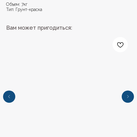
Объем: 7кг
Тип: Грунт-краска
Вам может пригодиться:
+7 (4112) 44‒73‒51
Адрес магазина:
г.Якутск, ул. Космонавтов 23
Время работы:
пн-пт: с 9:00 до 19:00
сб: с 10:00 до 19:00
вс: с 10:00 до 17:00
Каталог
Лакокрасочные материалы
Средства предварительной подготовки