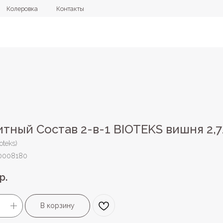
овка
Контакты
+7 (4112) 44
тный Состав 2-в-1 BIOTEKS вишня 2,
oteks)
0008180
р.
В корзину