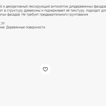
й и декоративный лессирующий антисептик длядеревянных фасадов
ет в структуру древесины и подчеркивает её текстуру, подходит дл
атых фасадов. Не требует предварительного грунтования
,7л
ние: Деревянные поверхности