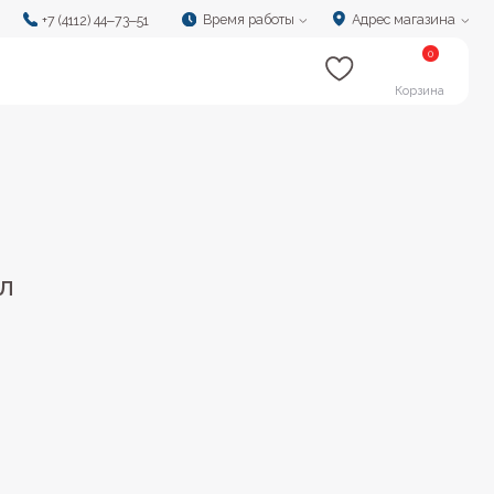
Время работы
Адрес магазина
‒73‒51
0
Корзина
7л