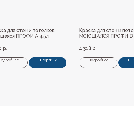
ка для стен и потолков
Краска для стен и пот
щаяся ПРОФИ A 4,5л
МОЮЩАЯСЯ ПРОФИ D 
4
р.
4 318
р.
Подробнее
В корзину
Подробнее
В 
Навигация
ные материалы
О нас
редварительной подготовки
Колеровка
покрытия и комплектующие
Система лояльности
Доставка и оплата
ты
Возврат товаров
пена, герметики, клей
ели