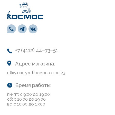
Лепной декор
Навигация
О нас
Колеровка
Система лояльности
Доставка и оплата
Возврат товаров
Обратная связь
Сайт носит информационный характер и не является
публичной офертой, определяемой положениями Статьи
437(2) Гражданского кодекса РФ
Политика конфиденциальности
ООО «Современный дом», ОГРН 1111435007265.
Разработка сайта