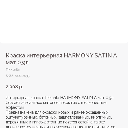
Краска интерьерная HARMONY SATIN A
мат 0,9л
Tikkurila
SKU:
700014035
2 008
р.
Интерьерная краска Tikkurila HARMONY SATIN A мат 0,9л
Создает элегантное матовое покрытие с шелковистым
эффектом.
Предназначена для окраски новых и ранее окрашенных
оштукатуренных, бетонных, зашпатлеванных, кирпичных,
деревянных и гипсокартонных поверхностей, а также
древесностружечных и древесноволокнистых плит внутри