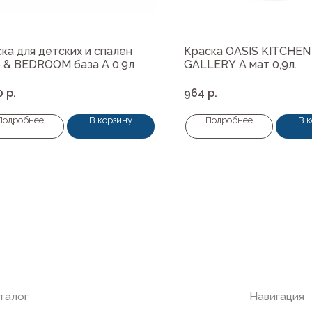
ка для детских и спален
Краска OASIS KITCHEN
 & BEDROOM база А 0,9л
GALLERY A мат 0,9л.
0
р.
964
р.
Подробнее
В корзину
Подробнее
В 
Навигация
ные материалы
О нас
редварительной подготовки
Колеровка
покрытия и комплектующие
Система лояльности
Доставка и оплата
ты
Возврат товаров
пена, герметики, клей
ели
и