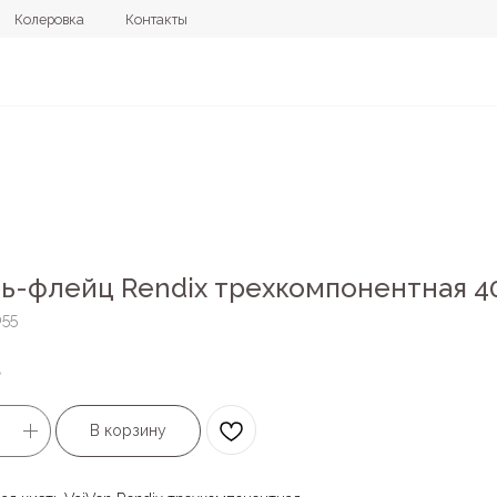
овка
Контакты
+7 (4112) 44
ь-флейц Rendix трехкомпонентная 4
055
.
В корзину