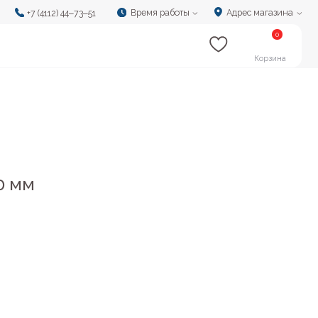
Время работы
Адрес магазина
‒73‒51
0
Корзина
0 мм