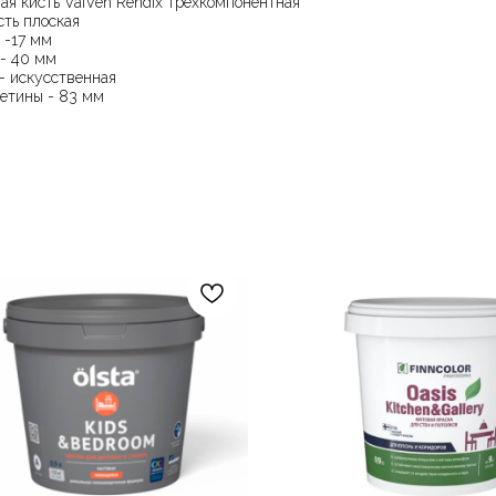
ая кисть VaiVen Rendix трехкомпонентная
сть плоская
 -17 мм
- 40 мм
- искусственная
етины - 83 мм