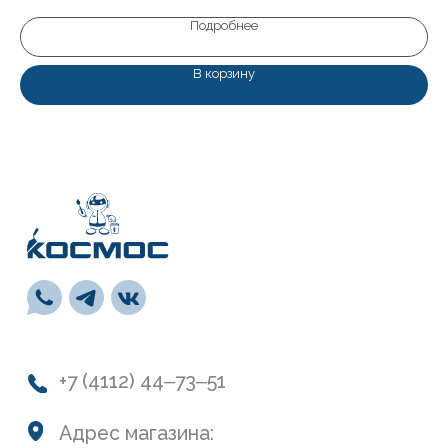
пн-пт: с 9:00 до 19:00
сб: с 10:00 до 19:00
Подробнее
вс: с 10:00 до 17:00
В корзину
Каталог
Лакокрасочные материалы
Средства предварительной подготовки
Напольные покрытия и комплектующие
СВП
Инструменты
Монтажная пена, герметики, клей
Обои и панели
Сухие смеси
Лепной декор
Навигация
О нас
Колеровка
Система лояльности
Доставка и оплата
Возврат товаров