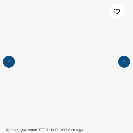
+7 (4112) 44‒73‒51
Адрес магазина:
г.Якутск, ул. Космонавтов 23
Краска для полов BETOLUX FLOOR A гл 0,9л
Кра