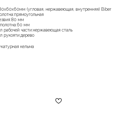
80х60х60мм (угловая, нержавеющая, внутренняя) Biber
олотна:прямоугольная
езвия:80 мм
полотна:60 мм
л рабочей части:нержавеющая сталь
л рукояти:дерево
укатурная кельма