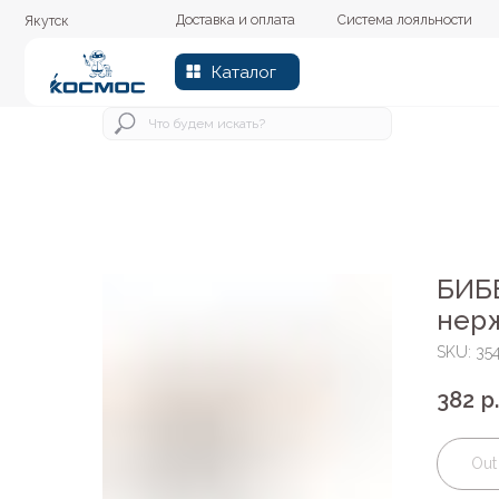
Доставка и оплата
Система лояльности
Колер
Якутск
Каталог
БИБЕ
нер
SKU:
35
382
р.
Out