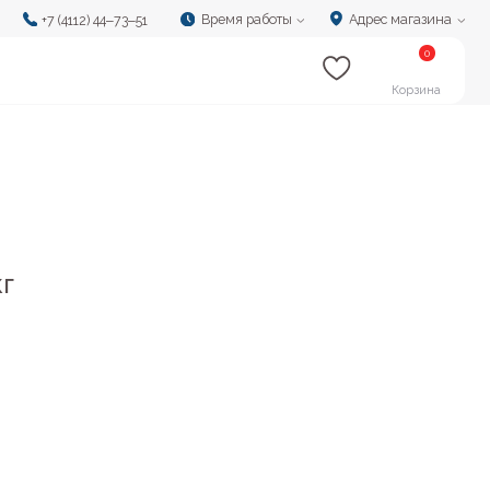
Время работы
Адрес магазина
‒73‒51
0
Корзина
кг