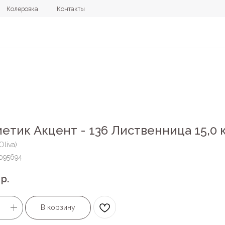
овка
Контакты
+7 (4112) 44
етик Акцент - 136 Лиственница 15,0 
Oliva)
095694
р.
В корзину