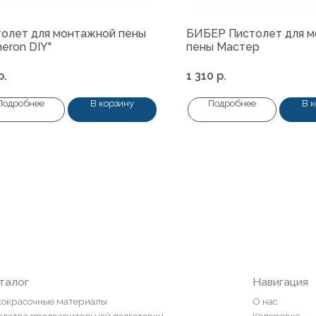
олет для монтажной пены
БИБЕР Пистолет для 
eron DIY"
пены Мастер
р.
1 310
р.
Подробнее
В корзину
Подробнее
В 
Навигация
ные материалы
О нас
редварительной подготовки
Колеровка
покрытия и комплектующие
Система лояльности
Доставка и оплата
ты
Возврат товаров
пена, герметики, клей
ели
и
ор