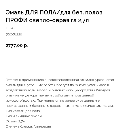
Эмаль ДЛЯ ПОЛА/для бет. полов
ПРОФИ светло-серая гл 2,7л
ТЕКС
700008220
2777,00
р.
В корзину
Готовая к применению высококачественная алкидно-уретановая
эмаль для внутренних работ. Образует покрытие, устойчивое к
воздействию воды, масел и бытовых моющих средств. Обладает
отличными декоративными свойствам и повышенной
износостойкостью. Применяется по ранее окрашенным и
неокрашенным бетонным, деревянным и металлическим полам.
Тип: Эмали для пола
Тип: Алкидные эмали
Объем: 2,7л
+7 (4112) 44‒73‒51
Степень блеска: Глянцевая