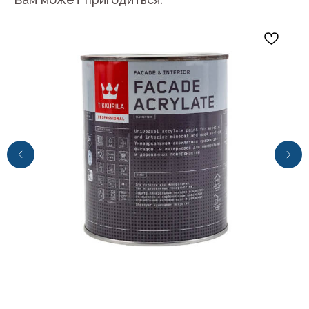
+7 (4112) 44‒73‒51
Адрес магазина:
г.Якутск, ул. Космонавтов 23