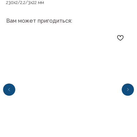
230х2/2,2/3х22 мм
Вам может пригодиться:
+7 (4112) 44‒73‒51